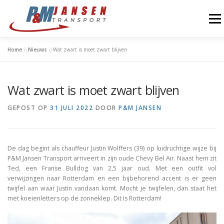
Ga
naar
Menu
de
inhoud
Home
»
Nieuws
»
Wat zwart is moet zwart blijven
OVER ONS
NIEUWS
CONTACT
Wat zwart is moet zwart blijven
GEPOST OP
31 JULI 2022
DOOR
P&M JANSEN
De dag begint als chauffeur Justin Wolffers (39) op luidruchtige wijze bij
P&M Jansen Transport arriveert in zijn oude Chevy Bel Air. Naast hem zit
Ted, een Franse Bulldog van 2,5 jaar oud. Met een outfit vol
verwijzingen naar Rotterdam en een bijbehorend accent is er geen
twijfel aan waar Justin vandaan komt. Mocht je twijfelen, dan staat het
met koeienletters op de zonneklep. Dit is Rotterdam!