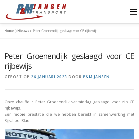
Ga
naar
Menu
de
inhoud
Home
»
Nieuws
»
Peter Groenendijk geslaagd voor CE rijbewijs
OVER ONS
NIEUWS
CONTACT
Peter Groenendijk geslaagd voor CE
rijbewijs
GEPOST OP
26 JANUARI 2023
DOOR
P&M JANSEN
Onze chauffeur Peter Groenendijk vanmiddag geslaagd voor zijn CE
rijbewijs.
Een mooie prestatie die we hebben bereikt in samenwerking met
Rijschool Blad!